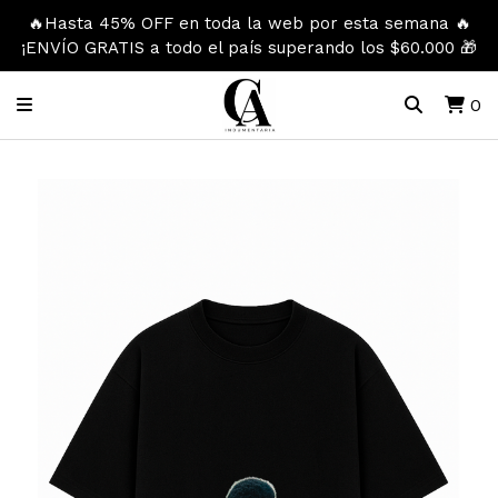
🔥Hasta 45% OFF en toda la web por esta semana 🔥
¡ENVÍO GRATIS a todo el país superando los $60.000 🎁
0