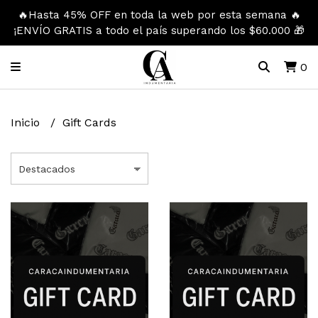
🔥Hasta 45% OFF en toda la web por esta semana 🔥
¡ENVÍO GRATIS a todo el país superando los $60.000 🎁
0
Inicio
Gift Cards