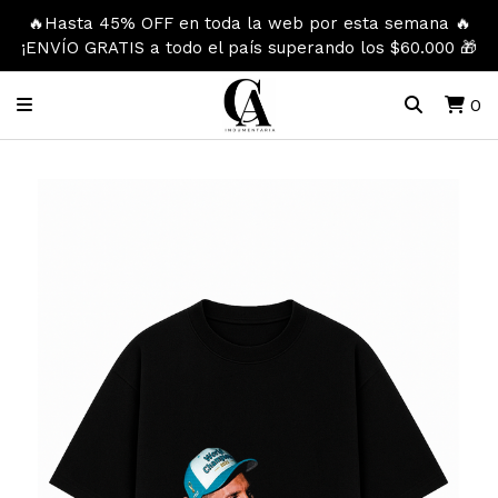
🔥Hasta 45% OFF en toda la web por esta semana 🔥
¡ENVÍO GRATIS a todo el país superando los $60.000 🎁
0