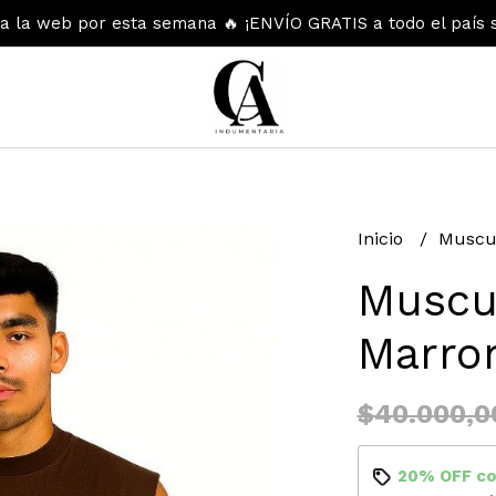
 la web por esta semana 🔥 ¡ENVÍO GRATIS a todo el país 
Inicio
Muscu
Muscu
Marro
$40.000,0
20% OFF
c