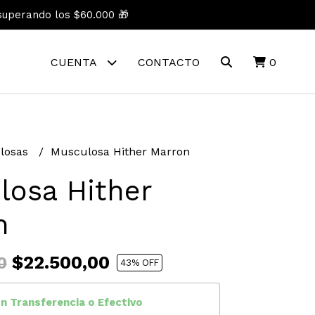
superando los $60.000 🎁
CUENTA
CONTACTO
0
losas
Musculosa Hither Marron
losa Hither
n
$22.500,00
0
43
% OFF
on
Transferencia
o
Efectivo